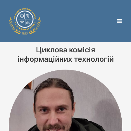
Перейти
Main
до
Men
вмісту
Циклова комісія
інформаційних технологій