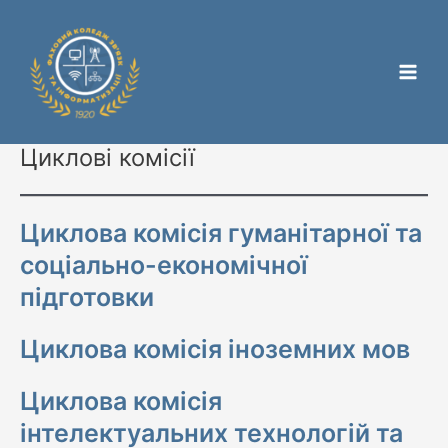
Перейти
Main
до
Men
вмісту
Цикловi комісії
Циклова комісія гуманітарної та
соціально-економічної
підготовки
Циклова комісія іноземних мов
Циклова комісія
інтелектуальних технологій та