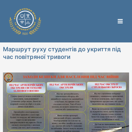
Перейти
Main
до
Men
вмісту
Маршрут руху студентів до укриття під
час повітряної тривоги