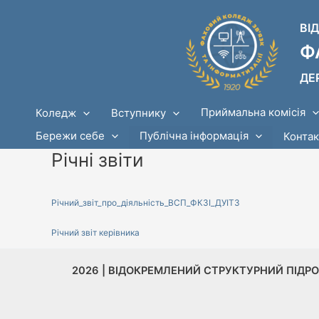
Перейти
до
ВІ
вмісту
Ф
ДЕ
Приймальна комісія
Вступнику
Коледж
Публічна інформація
Бережи себе
Конта
Річні звіти
Річний_звіт_про_діяльність_ВСП_ФКЗІ_ДУІТЗ
Річний звіт керівника
2026 | ВІДОКРЕМЛЕНИЙ СТРУКТУРНИЙ ПІДР