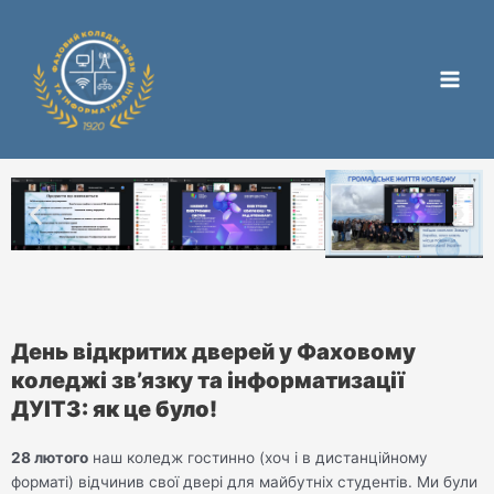
Перейти
Main
до
Men
вмісту
День відкритих дверей у Фаховому
коледжі зв’язку та інформатизації
ДУІТЗ: як це було!
28 лютого
наш коледж гостинно (хоч і в дистанційному
форматі) відчинив свої двері для майбутніх студентів. Ми були